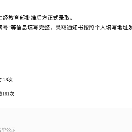
生经教育部批准后方正式录取。
道-门牌号”等信息填写完整，录取通知书按照个人填写地址
载
128
次
载
161
次
名单公示