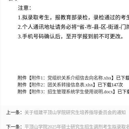
注意：
1.拟录取考生，报教育部录检，录检通过的考
2.个人通讯地址请务必将“省-市-县-区-街
3.手机号码确认后，至开学报到前不可更改。
附件【
附件1：党组织关系介绍信去向名称.xlsx
】已下
附件【
附件2：团关系转接信息表.xlsx
】已下载
147
次
附件【
附件3：招生管理系统学生使用说明.docx
】已下
上一条：
关于组建平顶山学院研究生培养指导委员会的通知
下一条：
平顶山学院2025年硕士研究生招生调剂考生拟录取