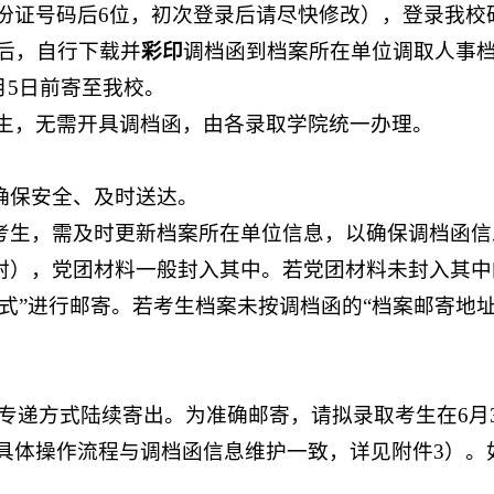
份证号码后6位，初次登录后请尽快修改），登录我校
后，自行下载并
彩印
调档函到档案所在单位调取人事档
月5日前寄至我校。
生，无需开具调档函，由各录取学院统一办理。
确保安全、及时送达。
的考生，需及时更新档案所在单位信息，以确保调档函
开封），党团材料一般封入其中。若党团材料未封入其
方式”进行邮寄。若考生档案未按调档函的“档案邮寄地
快专递方式陆续寄出。为准确邮寄，请拟录取考生在6月
（具体操作流程与调档函信息维护一致，详见附件3）。